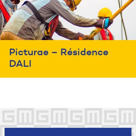
Picturae – Résidence
DALI
Liens utiles