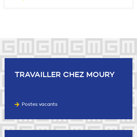
Liens utiles
TRAVAILLER
CHEZ MOURY
Postes vacants